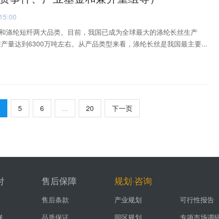
15:00
和涤纶短纤两大品类。目前，我国已成为全球最大的涤纶长丝生产
维产量达到6300万吨左右。从产品类型来看，涤纶长丝是我国最主要...
5
6
...
20
下一页
付
售后保障
规划·咨询
售后条款
产业规划
可行性报告
送
品质保证
园区规划
专项市场调