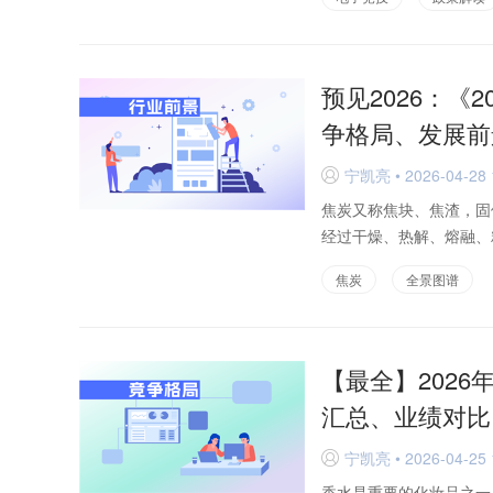
预见2026：《
争格局、发展前
宁凯亮 • 2026-04-28 
D
焦炭又称焦块、焦渣，固体
经过干燥、热解、熔融、
焦炭
全景图谱
【最全】202
汇总、业绩对比
宁凯亮 • 2026-04-25 
D
香水是重要的化妆品之一