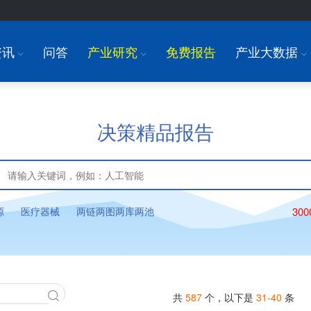
资讯
问答
产业研究
免费报告
产业大数据
I
I
I
决策精品报告
源
医疗器械
两链两图两库两池
30
共
587
个，以下是
31-40
条