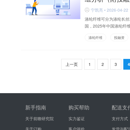
宁凯亮 • 2026-04-22 
D
涤纶纤维可分为涤纶长丝
国，2025年中国涤纶纤
涤纶纤维
投融资
上一页
1
2
3
4
新手指南
购买帮助
配送支
关于前瞻研究院
实力鉴证
支付方式
关于订购
客户评价
发货与配