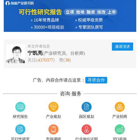
本文作者信息
邀请演讲
宁凯亮
(产业研究员、分析师)
关注(
4370377
)
赞(
30
)
广告、内容合作请点这里：
寻求合作
咨询·服务
研究报告
产业规划
园区规划
产业招商
可行性研究
市场调研
行业地位证明
IPO咨询