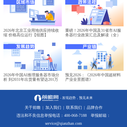
2026年北京工业用地供应持续收
重磅！2026年中国及31省市AI服
缩 价格高位运行【组图】
务器行业政策汇总及解读（全）
2026年中国AI推理服务器市场分
预见2026：《2026年中国超材料
析 到2031年出货量有望达201万
产业全景图谱》
台【组图】
- 发现趋势，预见未来
关于前瞻
|
加入我们
|
联系我们
|
品牌合作
违法和不良信息举报电话：400-068-7188 举报邮箱：
service@qianzhan.com