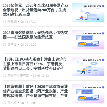
1587亿美元！2026年全球AI服务器产业
全景透视：出货量迈向200万台，生成
式AI占比近三成
李佩娟
08-06 17:30
2026青海熔盐储能：光热领跑，供热突
围——打造国家级储能示范区
廖子璇
08-06 16:30
【8月6日IPO动态观察】津富士达沪市
主板上市首日高开127%！宇隆科技、
艾斯迪同日上会，宇树科技今日定价
前瞻产业研究院
08-06 15:33
【建议收藏】重磅！2026年武汉市光通
信产业链全景图谱（附产业政策、产业
链现状图谱、产业资源空间布局、产业
链发展规划）
吴小燕
08-06 10:00