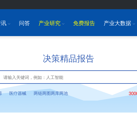
资讯
问答
产业研究
免费报告
产业大数据
I
I
I
决策精品报告
源
医疗器械
两链两图两库两池
30