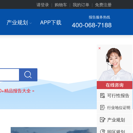
请登录
购物车
我的订单
免费注册
|
|
|
报告服务热线
产业规划
APP下载
400-068-7188
I
×
00+精品报告大全 »
可行性报告
行业地位证明
产业规划
园区规划