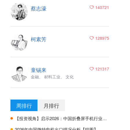
蔡志濠
140721
柯素芳
128975
童锡来
121317
金融、 材料工业、 文化
周排行
月排行
【投资视角】启示2026：中国折叠屏手机行业投融资及兼并重组分析
H
2026年中国微特电机出口情况分析【组图】
H