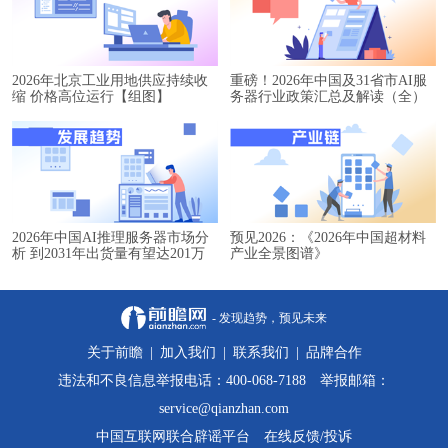
2026年北京工业用地供应持续收
重磅！2026年中国及31省市AI服
缩 价格高位运行【组图】
务器行业政策汇总及解读（全）
2026年中国AI推理服务器市场分
预见2026：《2026年中国超材料
析 到2031年出货量有望达201万
产业全景图谱》
台【组图】
- 发现趋势，预见未来
关于前瞻
|
加入我们
|
联系我们
|
品牌合作
违法和不良信息举报电话：400-068-7188 举报邮箱：
service@qianzhan.com
中国互联网联合辟谣平台
在线反馈/投诉