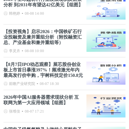
分析 到2031年有望达42亿美元【组图】
韩艳婷
08-08 14:00
【投资视角】启示2026：中国铁矿石行
业投融资及兼并重组分析（附投融资汇
总、产业基金和兼并重组等）
李灵卉
08-08 10:00
【8月7日IPO动态观察】展芯股份创业
板上市首日暴涨397%！频准激光年内
最高发行价申购，宇树科技定价150.8元
前瞻产业研究院
08-07 18:30
2026年中国AI服务器需求现状分析 互
联网为第一大应用领域【组图】
张维佳
08-07 17:21