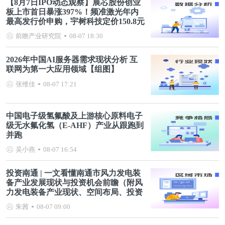
【8月7日IPO动态观察】展芯股份创业
板上市首日暴涨397%！频准激光年内
最高发行价申购，宇树科技定价150.8元
前瞻产业研究院
08-07 18:30
2026年中国AI服务器需求现状分析 互
联网为第一大应用领域【组图】
张维佳
08-07 17:21
中国电子级氢氟酸及上游核心原料电子
级无水氟化氢（E-AHF）产业从跟跑到
并跑
吴小燕
08-07 16:54
投资南通 | 一文看懂南通市风力发电装
备产业发展现状与投资机会前瞻（附风
力发电装备产业现状、空间布局、投资
机会分析等）
朱茜
08-07 09:00