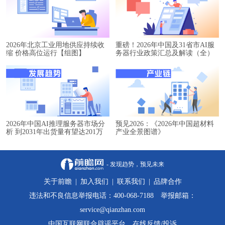
2026年北京工业用地供应持续收
重磅！2026年中国及31省市AI服
缩 价格高位运行【组图】
务器行业政策汇总及解读（全）
2026年中国AI推理服务器市场分
预见2026：《2026年中国超材料
析 到2031年出货量有望达201万
产业全景图谱》
台【组图】
- 发现趋势，预见未来
关于前瞻
|
加入我们
|
联系我们
|
品牌合作
违法和不良信息举报电话：400-068-7188 举报邮箱：
service@qianzhan.com
中国互联网联合辟谣平台
在线反馈/投诉