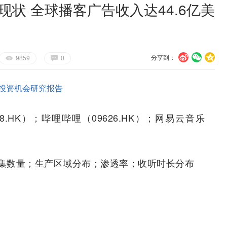
现状 全球播客广告收入达44.6亿美
分享到：
U
V
c
E
G
9859
0
投资机会研究报告
8.HK）；哔哩哔哩（09626.HK）；网易云音乐
集数量；生产区域分布；渗透率；收听时长分布