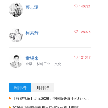
蔡志濠
140721
柯素芳
128975
童锡来
121317
金融、 材料工业、 文化
周排行
月排行
【投资视角】启示2026：中国折叠屏手机行业投融资及兼并重组分析
H
2026年中国微特电机出口情况分析【组图】
H