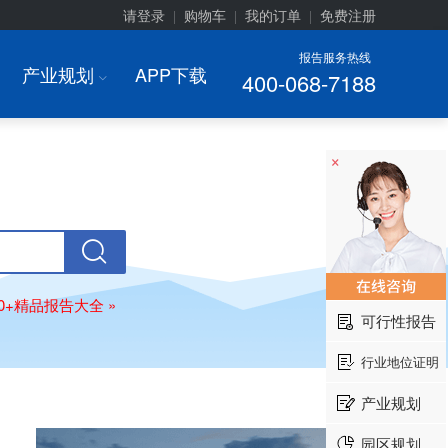
请登录
购物车
我的订单
免费注册
|
|
|
报告服务热线
产业规划
APP下载
400-068-7188
I
×
00+精品报告大全 »
可行性报告
行业地位证明
产业规划
园区规划