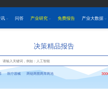
资讯
问答
产业研究
免费报告
产业大数据
I
I
I
决策精品报告
源
医疗器械
两链两图两库两池
30