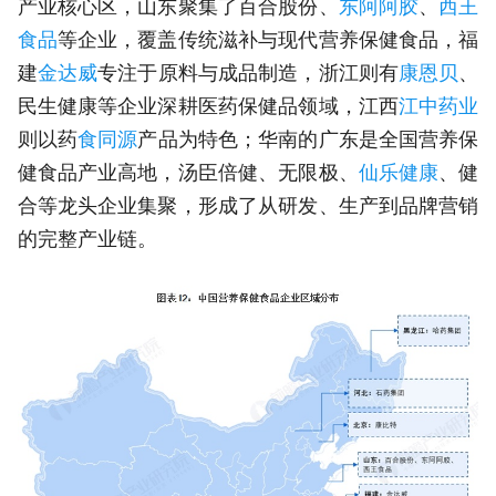
产业核心区，山东聚集了百合股份、
东阿阿胶
、
西王
食品
等企业，覆盖传统滋补与现代营养保健食品，福
建
金达威
专注于原料与成品制造，浙江则有
康恩贝
、
民生健康等企业深耕医药保健品领域，江西
江中药业
则以药
食同源
产品为特色；华南的广东是全国营养保
健食品产业高地，汤臣倍健、无限极、
仙乐健康
、健
合等龙头企业集聚，形成了从研发、生产到品牌营销
的完整产业链。