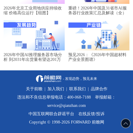
2026年北京工业用地供应持续收
重磅！2026年中国及31省市AI服
缩 价格高位运行【组图】
务器行业政策汇总及解读（全）
2026年中国AI推理服务器市场分
预见2026：《2026年中国超材料
析 到2031年出货量有望达201万
产业全景图谱》
台【组图】
- 发现趋势，预见未来
关于前瞻
|
加入我们
|
联系我们
|
品牌合作
违法和不良信息举报电话：400-068-7188 举报邮箱：
service@qianzhan.com
中国互联网联合辟谣平台
在线反馈/投诉
Copyright © 1998-2026 FORWARD 前瞻网