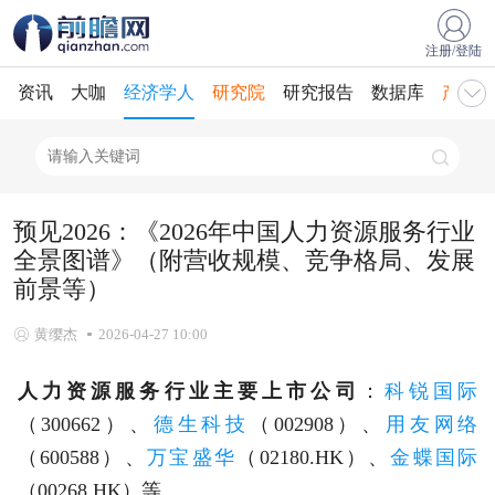
注册/登陆
资讯
大咖
经济学人
研究院
研究报告
数据库
产业规
预见2026：《2026年中国人力资源服务行业
全景图谱》（附营收规模、竞争格局、发展
前景等）
黄缨杰
2026-04-27 10:00
人力资源服务行业主要上市公司
：
科锐国际
（300662）、
德生科技
（002908）、
用友网络
（600588）、
万宝盛华
（02180.HK）、
金蝶国际
（00268.HK）等