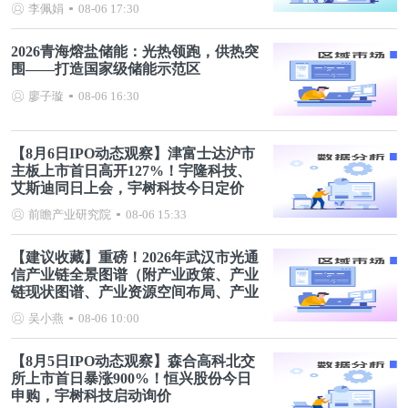
李佩娟
08-06 17:30
2026青海熔盐储能：光热领跑，供热突
围——打造国家级储能示范区
廖子璇
08-06 16:30
【8月6日IPO动态观察】津富士达沪市
主板上市首日高开127%！宇隆科技、
艾斯迪同日上会，宇树科技今日定价
前瞻产业研究院
08-06 15:33
【建议收藏】重磅！2026年武汉市光通
信产业链全景图谱（附产业政策、产业
链现状图谱、产业资源空间布局、产业
链发展规划）
吴小燕
08-06 10:00
【8月5日IPO动态观察】森合高科北交
所上市首日暴涨900%！恒兴股份今日
申购，宇树科技启动询价