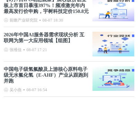
板上市首日暴涨397%！频准激光年内
最高发行价申购，宇树科技定价150.8元
前瞻产业研究院
08-07 18:30
2026年中国AI服务器需求现状分析 互
联网为第一大应用领域【组图】
张维佳
08-07 17:21
中国电子级氢氟酸及上游核心原料电子
级无水氟化氢（E-AHF）产业从跟跑到
并跑
吴小燕
08-07 16:54