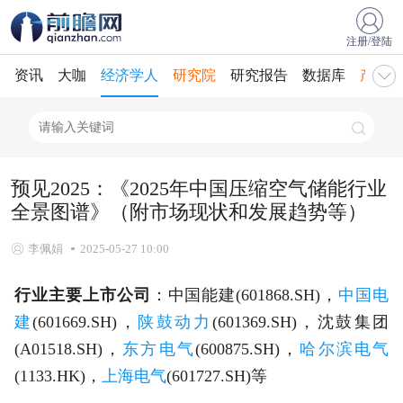
注册/登陆
资讯
大咖
经济学人
研究院
研究报告
数据库
产业规
预见2025：《2025年中国压缩空气储能行业
全景图谱》（附市场现状和发展趋势等）
李佩娟
2025-05-27 10:00
行业主要上市公司
：中国能建(601868.SH)，
中国电
建
(601669.SH)，
陕鼓动力
(601369.SH)，沈鼓集团
(A01518.SH)，
东方电气
(600875.SH)，
哈尔滨电气
(1133.HK)，
上海电气
(601727.SH)等