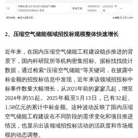
2、压缩空气储能领域招投标规模整体快速增长
近年来，在国内压缩空气储能工程建设稳步推进的背
景下，国内科研院所等机构密集招标。据标找找统计
数据，通过检索“压缩空气储能”等关键词，在披露中
标金额的招投标信息中发现，近年来该领域招投标中
标事件数量大幅增长，从2021年前的寥寥几起，增至
2024年的55起。2025年截至5月13日，已有32起、
1.58亿元的累计中标金额。这种波动反映了国内压缩
空气储能工程建设在不同阶段的需求变化和项目推进
情况，也显示出该领域招投标活动的活跃度和市场规
模的动态调整。