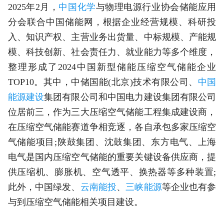
2025年2月，
中国化学
与物理电源行业协会储能应用
分会联合中国储能网，根据企业经营规模、科研投
入、知识产权、主营业务出货量、中标规模、产能规
模、科技创新、社会责任力、就业能力等多个维度，
整理形成了2024中国新型储能压缩空气储能企业
TOP10。其中，中储国能(北京)技术有限公司、
中国
能源建设
集团有限公司和中国电力建设集团有限公司
位居前三，作为三大压缩空气储能工程集成建设商，
在压缩空气储能赛道争相竞逐，各自承包多家压缩空
气储能项目;陕鼓集团、沈鼓集团、东方电气、上海
电气是国内压缩空气储能的重要关键设备供应商，提
供压缩机、膨胀机、空气透平、换热器等多种装置;
此外，中国绿发、
云南能投
、
三峡能源
等企业也有参
与到压缩空气储能相关项目建设。