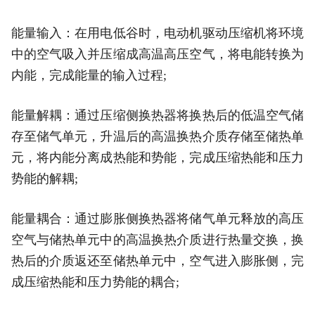
能量输入：在用电低谷时，电动机驱动压缩机将环境
中的空气吸入并压缩成高温高压空气，将电能转换为
内能，完成能量的输入过程;
能量解耦：通过压缩侧换热器将换热后的低温空气储
存至储气单元，升温后的高温换热介质存储至储热单
元，将内能分离成热能和势能，完成压缩热能和压力
势能的解耦;
能量耦合：通过膨胀侧换热器将储气单元释放的高压
空气与储热单元中的高温换热介质进行热量交换，换
热后的介质返还至储热单元中，空气进入膨胀侧，完
成压缩热能和压力势能的耦合;