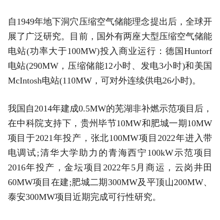
自1949年地下洞穴压缩空气储能理念提出后，全球开
展了广泛研究。目前，国外有两座大型压缩空气储能
电站(功率大于100MW)投入商业运行：德国Huntorf
电站(290MW，压缩储能12小时、发电3小时)和美国
McIntosh电站(110MW，可对外连续供电26小时)。
我国自2014年建成0.5MW的芜湖非补燃示范项目后，
在中科院支持下，贵州毕节10MW和肥城一期10MW
项目于2021年投产，张北100MW项目2022年进入带
电调试;清华大学助力的青海西宁100kW示范项目
2016年投产，金坛项目2022年5月商运，云岗井田
60MW项目在建;肥城二期300MW及平顶山200MW、
泰安300MW项目近期完成可行性研究。