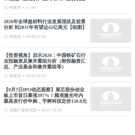
分析等）
柯素芳
11:00
2026年全球超材料行业发展现状及前景
分析 到2031年有望达42亿美元【组图】
韩艳婷
08-08 14:00
【投资视角】启示2026：中国铁矿石行
业投融资及兼并重组分析（附投融资汇
总、产业基金和兼并重组等）
李灵卉
08-08 10:00
【8月7日IPO动态观察】展芯股份创业
板上市首日暴涨397%！频准激光年内
最高发行价申购，宇树科技定价150.8元
前瞻产业研究院
08-07 18:30