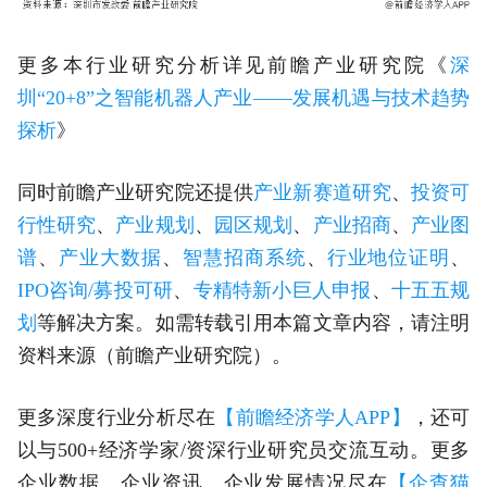
更多本行业研究分析详见前瞻产业研究院《
深
圳“20+8”之智能机器人产业——发展机遇与技术趋势
探析
》
同时前瞻产业研究院还提供
产业新赛道研究
、
投资可
行性研究
、
产业规划
、
园区规划
、
产业招商
、
产业图
谱
、
产业大数据
、
智慧招商系统
、
行业地位证明
、
IPO咨询/募投可研
、
专精特新小巨人申报
、
十五五规
划
等解决方案。如需转载引用本篇文章内容，请注明
资料来源（前瞻产业研究院）。
更多深度行业分析尽在
【前瞻经济学人APP】
，还可
以与500+经济学家/资深行业研究员交流互动。更多
企业数据、企业资讯、企业发展情况尽在
【企查猫