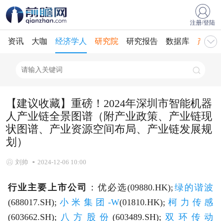
注册/登陆
资讯
大咖
经济学人
研究院
研究报告
数据库
产业规
【建议收藏】重磅！2024年深圳市智能机器
人产业链全景图谱（附产业政策、产业链现
状图谱、产业资源空间布局、产业链发展规
划）
刘帅
2024-12-06 10:00
行业主要上市公司
：优必选(09880.HK);
绿的谐波
(688017.SH);
小米集团-W
(01810.HK);
柯力传感
(603662.SH);
八方股份
(603489.SH);
双环传动