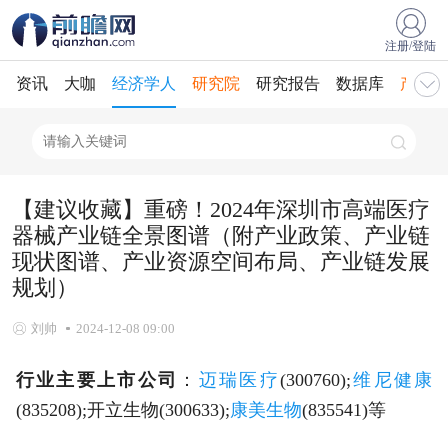
注册/登陆
资讯
大咖
经济学人
研究院
研究报告
数据库
产业规
【建议收藏】重磅！2024年深圳市高端医疗
器械产业链全景图谱（附产业政策、产业链
现状图谱、产业资源空间布局、产业链发展
规划）
刘帅
2024-12-08 09:00
行业主要上市公司
：
迈瑞医疗
(300760);
维尼健康
(835208);开立生物(300633);
康美生物
(835541)等