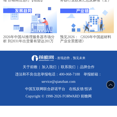
缩 价格高位运行【组图】
务器行业政策汇总及解读（全）
2026年中国AI推理服务器市场分
预见2026：《2026年中国超材料
析 到2031年出货量有望达201万
产业全景图谱》
台【组图】
- 发现趋势，预见未来
关于前瞻
|
加入我们
|
联系我们
|
品牌合作
违法和不良信息举报电话：400-068-7188 举报邮箱：
service@qianzhan.com
中国互联网联合辟谣平台
在线反馈/投诉
Copyright © 1998-2026 FORWARD 前瞻网