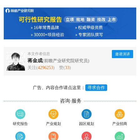
本文作者信息
邀请演讲
蒋金成
(前瞻产业研究院研究员)
关注(
4296253
)
赞(
33
)
广告、内容合作请点这里：
寻求合作
咨询·服务
研究报告
产业规划
园区规划
产业招商