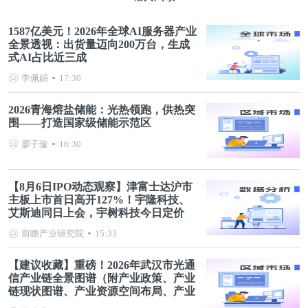
1587亿美元！2026年全球AI服务器产业
全景透视：出货量迈向200万台，生成
式AI占比近三成
李佩娟
17:30
2026青海熔盐储能：光热领跑，供热突
围——打造国家级储能示范区
廖子璇
16:30
【8月6日IPO动态观察】津富士达沪市
主板上市首日高开127%！宇隆科技、
艾斯迪同日上会，宇树科技今日定价
前瞻产业研究院
15:33
【建议收藏】重磅！2026年武汉市光通
信产业链全景图谱（附产业政策、产业
链现状图谱、产业资源空间布局、产业
链发展规划）