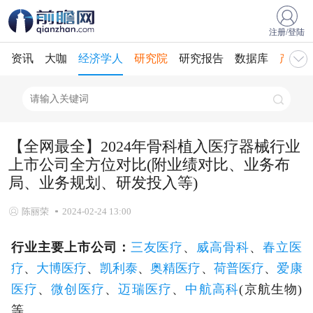
注册/登陆
资讯
大咖
经济学人
研究院
研究报告
数据库
产业规
【全网最全】2024年骨科植入医疗器械行业
上市公司全方位对比(附业绩对比、业务布
局、业务规划、研发投入等)
陈丽荣
2024-02-24 13:00
行业主要上市公司：
三友医疗
、
威高骨科
、
春立医
疗
、
大博医疗
、
凯利泰
、
奥精医疗
、
荷普医疗
、
爱康
医疗
、
微创医疗
、
迈瑞医疗
、
中航高科
(京航生物)
等。