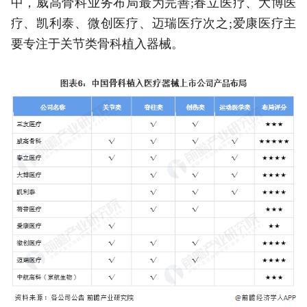
中，威高骨科业务布局最为完善;春立医疗、大博医
疗、凯利泰、微创医疗、迈瑞医疗次之;爱康医疗主
要专注于关节类骨科植入器械。