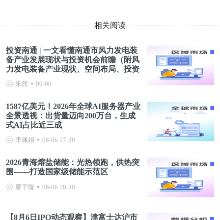
相关阅读
投资南通 | 一文看懂南通市风力发电装
备产业发展现状与投资机会前瞻（附风
力发电装备产业现状、空间布局、投资
机会分析等）
朱茜
09:00
1587亿美元！2026年全球AI服务器产业
全景透视：出货量迈向200万台，生成
式AI占比近三成
李佩娟
08-06 17:30
2026青海熔盐储能：光热领跑，供热突
围——打造国家级储能示范区
廖子璇
08-06 16:30
【8月6日IPO动态观察】津富士达沪市