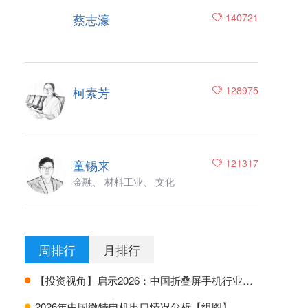
蔡志濠
140721
柯素芳
128975
童锡来
121317
金融、 材料工业、 文化
周排行
月排行
【投资视角】启示2026：中国折叠屏手机行业投融资及兼并重组分析
H
2026年中国微特电机出口情况分析【组图】
H