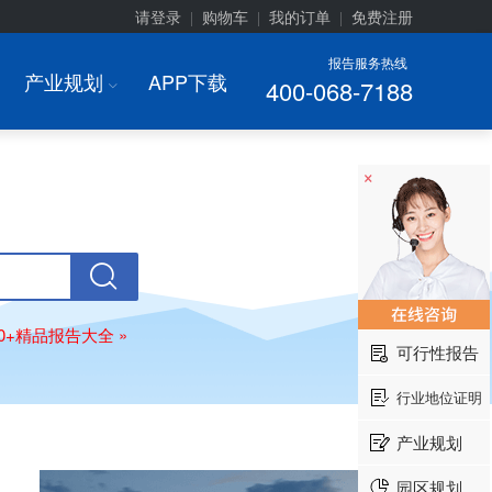
请登录
购物车
我的订单
免费注册
|
|
|
报告服务热线
产业规划
APP下载
400-068-7188
I
×
00+精品报告大全 »
可行性报告
行业地位证明
产业规划
园区规划