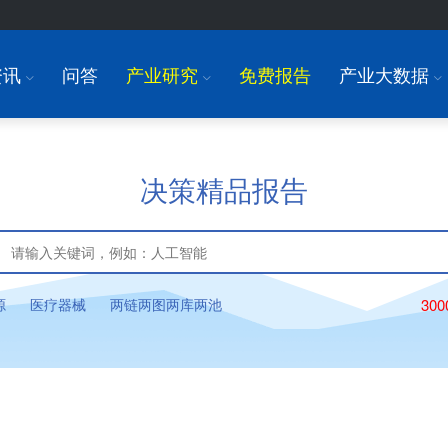
资讯
问答
产业研究
免费报告
产业大数据
I
I
I
决策精品报告
源
医疗器械
两链两图两库两池
30