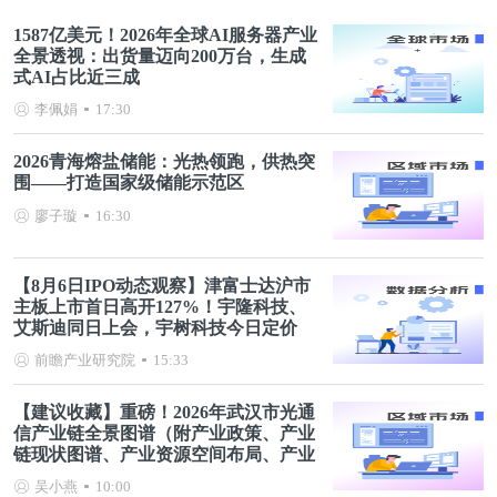
1587亿美元！2026年全球AI服务器产业
全景透视：出货量迈向200万台，生成
式AI占比近三成
李佩娟
17:30
2026青海熔盐储能：光热领跑，供热突
围——打造国家级储能示范区
廖子璇
16:30
【8月6日IPO动态观察】津富士达沪市
主板上市首日高开127%！宇隆科技、
艾斯迪同日上会，宇树科技今日定价
前瞻产业研究院
15:33
【建议收藏】重磅！2026年武汉市光通
信产业链全景图谱（附产业政策、产业
链现状图谱、产业资源空间布局、产业
链发展规划）
吴小燕
10:00