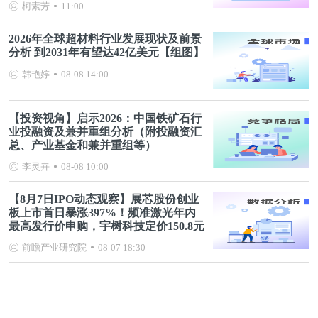
柯素芳
11:00
2026年全球超材料行业发展现状及前景
分析 到2031年有望达42亿美元【组图】
韩艳婷
08-08 14:00
【投资视角】启示2026：中国铁矿石行
业投融资及兼并重组分析（附投融资汇
总、产业基金和兼并重组等）
李灵卉
08-08 10:00
【8月7日IPO动态观察】展芯股份创业
板上市首日暴涨397%！频准激光年内
最高发行价申购，宇树科技定价150.8元
前瞻产业研究院
08-07 18:30