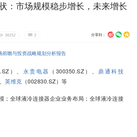
现状：市场规模稳步增长，未来增长
分享到：
U
V
c
E
G
38252
2
场前瞻与投资战略规划分析报告
9.SZ）、
永贵电器
（300350.SZ）、
鼎通科技
）、
英维克
（002830.SZ）等
模；全球液冷连接器企业业务布局；全球液冷连接