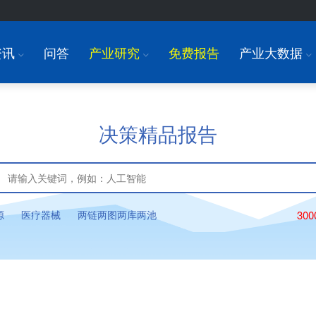
资讯
问答
产业研究
免费报告
产业大数据
I
I
I
决策精品报告
源
医疗器械
两链两图两库两池
30