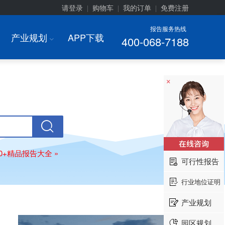
请登录
购物车
我的订单
免费注册
|
|
|
报告服务热线
产业规划
APP下载
400-068-7188
I
×
00+精品报告大全 »
可行性报告
行业地位证明
产业规划
园区规划