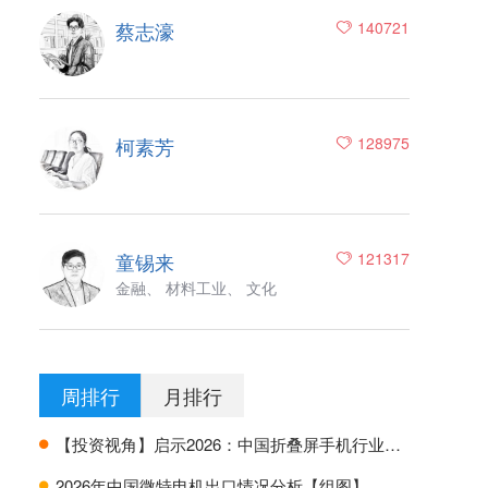
蔡志濠
140721
柯素芳
128975
童锡来
121317
金融、 材料工业、 文化
周排行
月排行
【投资视角】启示2026：中国折叠屏手机行业投融资及兼并重组分析
H
2026年中国微特电机出口情况分析【组图】
H