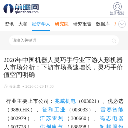
注册/登陆
资讯
大咖
经济学人
研究院
研究报告
数据库
产业规
2026年中国机器人灵巧手行业下游人形机器
人市场分析：下游市场高速增长，灵巧手价
值空间明确
蒋金成
2026-05-29 17:00
行业主要上市公司：
兆威机电
（003021）、优必选
（9880.HK）、
征和工业
（003033）、
雷赛智能
（002979）、
江苏雷利
（300660）、
鸣志电器
（603728）、
伟创电气
（688698）、
拓邦股份