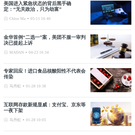
美国进入紧急状态的背后黑手确
定：“无关政治，只为劫富”
Chloe Ma
05-11 16:40
金华首例“二选一”案，美团不服一审判
决已提起上诉
MADAN
04-23 16:34
专家回应！进口食品核酸阳性不代表会
传染
马丹虹
01-28 10:38
互联网存款新规显威：支付宝、京东等
一夜下架
马丹虹
01-28 10:05