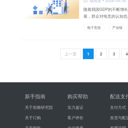
成招荣 • 2026-05-30 
D
随着我国GDP的不断增
展，群众对电竞的认知也开
电子竞技
产业链
上一页
1
2
3
4
新手指南
购买帮助
配送支
关于前瞻研究院
实力鉴证
支付方式
关于订购
客户评价
发货与配
关于报告
企业资质
发票说明