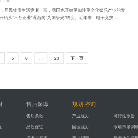
11:00
长，居民物质生活逐渐丰富，我国也开始更加注重文化娱乐产业的发
始从“不务正业”逐渐向“为国争光”转变。近年来，电子竞技...
5
6
...
20
下一页
付
售后保障
规划·咨询
售后条款
产业规划
可行性报告
送
品质保证
园区规划
专项市场调
投诉与举报
产业招商
行业地位证