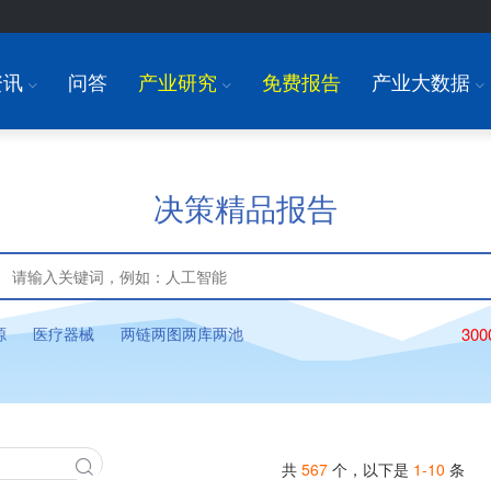
资讯
问答
产业研究
免费报告
产业大数据
I
I
I
决策精品报告
源
医疗器械
两链两图两库两池
30
共
567
个，以下是
1-10
条