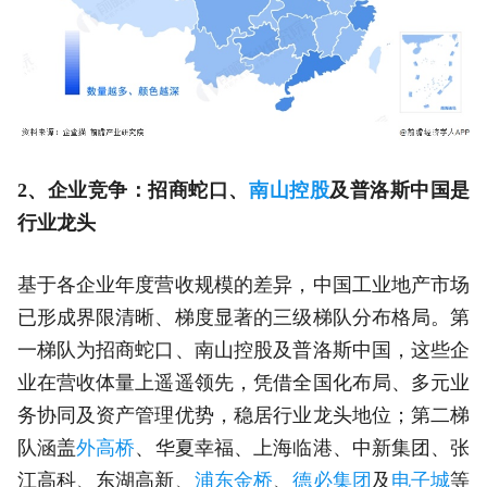
2、企业竞争：招商蛇口、
南山控股
及普洛斯中国是
行业龙头
基于各企业年度营收规模的差异，中国工业地产市场
已形成界限清晰、梯度显著的三级梯队分布格局。第
一梯队为招商蛇口、南山控股及普洛斯中国，这些企
业在营收体量上遥遥领先，凭借全国化布局、多元业
务协同及资产管理优势，稳居行业龙头地位；第二梯
队涵盖
外高桥
、华夏幸福、上海临港、中新集团、张
江高科、东湖高新、
浦东金桥
、
德必集团
及
电子城
等