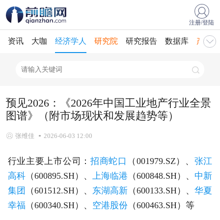
注册/登陆
资讯
大咖
经济学人
研究院
研究报告
数据库
产业规
预见2026：《2026年中国工业地产行业全景
图谱》（附市场现状和发展趋势等）
张维佳
2026-06-03 12:00
行业主要上市公司：
招商蛇口
（001979.SZ）、
张江
高科
（600895.SH）、
上海临港
（600848.SH）、
中新
集团
（601512.SH）、
东湖高新
（600133.SH）、
华夏
幸福
（600340.SH）、
空港股份
（600463.SH）等