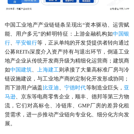
中国工业地产产业链链条呈现出“资本驱动、运营赋
能、用户多元”的鲜明特征：上游金融机构如
中国银
行
、
平安银行
等，正从单纯的开发贷提供者转向通过
公募REITs深度介入资产持有与退出环节，倒逼工业
地产企业从传统开发商升级为精细化运营商；建筑商
如
中国建筑
、
上海建工
则承接了大量高标准厂房与冷
链设施建设，与工业地产商的定制化开发形成协同；
而下游用户涵盖
比亚迪
、
宁德时代
等制造业巨头，
亚
马逊
、京东等电商零售企业，顺丰、德邦等第三方物
流，它们对高标仓、冷链库、GMP厂房的差异化租
赁需求，进一步推动产业链向专业化、细分化方向发
展。