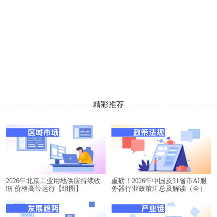
精彩推荐
2026年北京工业用地供应持续收
重磅！2026年中国及31省市AI服
缩 价格高位运行【组图】
务器行业政策汇总及解读（全）