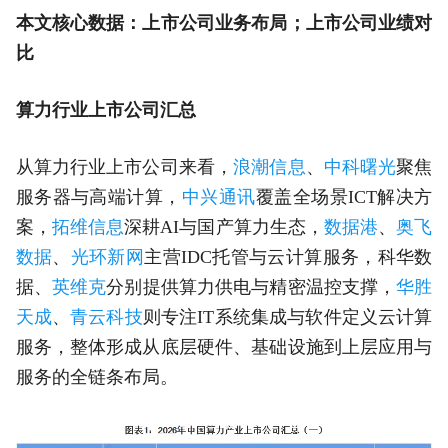
本文核心数据：上市公司业务布局；上市公司业绩对
比
算力行业上市公司汇总
从算力行业上市公司来看，
浪潮信息
、
中科曙光
聚焦
服务器与高端计算，
中兴通讯
覆盖全场景ICT解决方
案，
拓维信息
深耕AI与国产算力生态，
数据港
、
奥飞
数据
、
光环新网
主营IDC托管与云计算服务，科华数
据、
英维克
分别提供算力供电与精密温控支撑，
华胜
天成
、
青云科技
则专注IT系统集成与软件定义云计算
服务，整体形成从底层硬件、基础设施到上层应用与
服务的全链条布局。