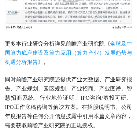
更多本行业研究分析详见前瞻产业研究院《
全球及中
国算力底座建设及算力应用（算力产业）发展趋势与
机遇分析报告
》。
同时前瞻产业研究院还提供产业大数据、产业研究报
告、产业规划、园区规划、产业招商、产业图谱、智
慧招商系统、行业地位证明、IPO咨询/募投可研、
IPO工作底稿咨询等解决方案。在招股说明书、公司
年度报告等任何公开信息披露中引用本篇文章内容，
需要获取前瞻产业研究院的正规授权。