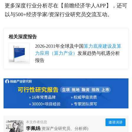
更多深度行业分析尽在【前瞻经济学人APP】，还可
以与500+经济学家/资深行业研究员交流互动。
相关深度报告
2026-2031年全球及中国
算力底座建设及算
力应用（算力产业）
发展趋势与机遇分析
报告
本文作者信息
邀请演讲
李佩娟
(资深产业研究员、分析师)