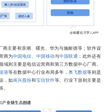
的厂商主要有浪潮、曙光、华为与施耐德等；软件设
营商为
中国电信
、
中国移动
与
中国联通
；此外还有
领域则主要是电信运营商和第三方数据中心厂商。
据港
等在数据中心行业布局多年，
奥飞数据
等则是
业，如
南兴股份
和
宝信软件
等。行业下游则主要是
等。