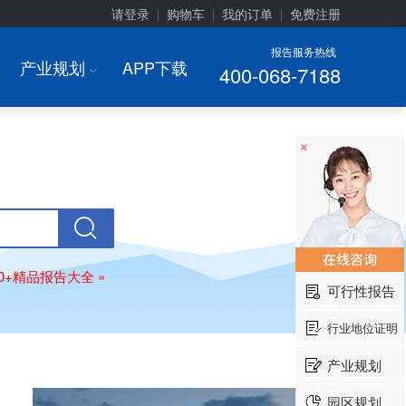
请登录
购物车
我的订单
免费注册
|
|
|
报告服务热线
产业规划
APP下载
400-068-7188
I
×
00+精品报告大全 »
可行性报告
行业地位证明
产业规划
园区规划