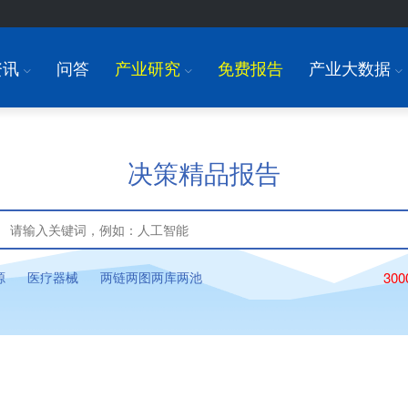
资讯
问答
产业研究
免费报告
产业大数据
I
I
I
决策精品报告
源
医疗器械
两链两图两库两池
30