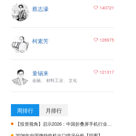
蔡志濠
140721
柯素芳
128975
童锡来
121317
金融、 材料工业、 文化
周排行
月排行
【投资视角】启示2026：中国折叠屏手机行业投融资及兼并重组分析
H
2026年中国微特电机出口情况分析【组图】
H