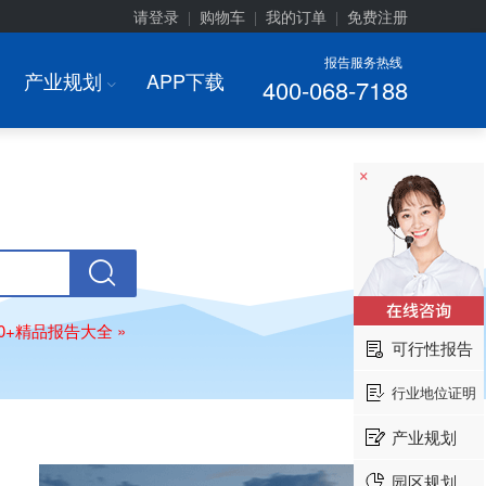
请登录
购物车
我的订单
免费注册
|
|
|
报告服务热线
产业规划
APP下载
400-068-7188
I
×
00+精品报告大全 »
可行性报告
行业地位证明
产业规划
园区规划