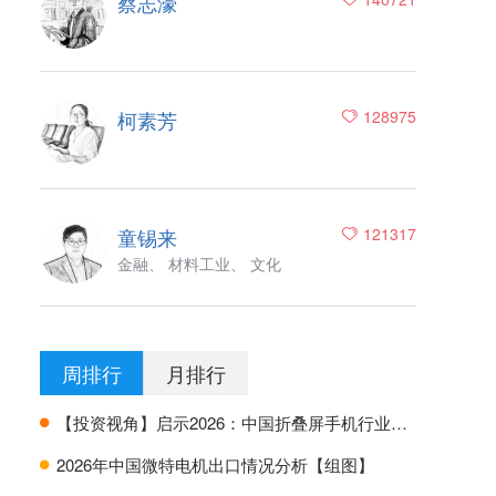
蔡志濠
柯素芳
128975
童锡来
121317
金融、 材料工业、 文化
周排行
月排行
【投资视角】启示2026：中国折叠屏手机行业投融资及兼并重组分析
H
2026年中国微特电机出口情况分析【组图】
H