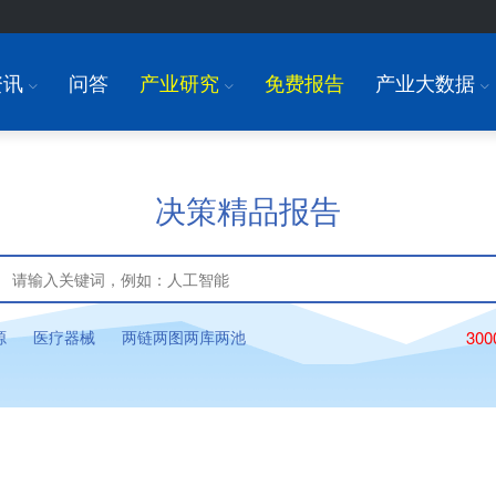
资讯
问答
产业研究
免费报告
产业大数据
I
I
I
决策精品报告
源
医疗器械
两链两图两库两池
30