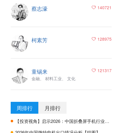
蔡志濠
140721
柯素芳
128975
童锡来
121317
金融、 材料工业、 文化
周排行
月排行
【投资视角】启示2026：中国折叠屏手机行业投融资及兼并重组分析
H
2026年中国微特电机出口情况分析【组图】
H