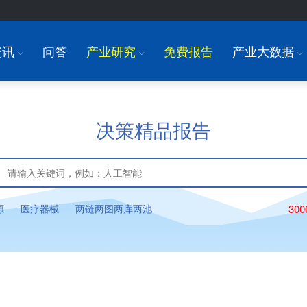
资讯
问答
产业研究
免费报告
产业大数据
I
I
I
决策精品报告
源
医疗器械
两链两图两库两池
30