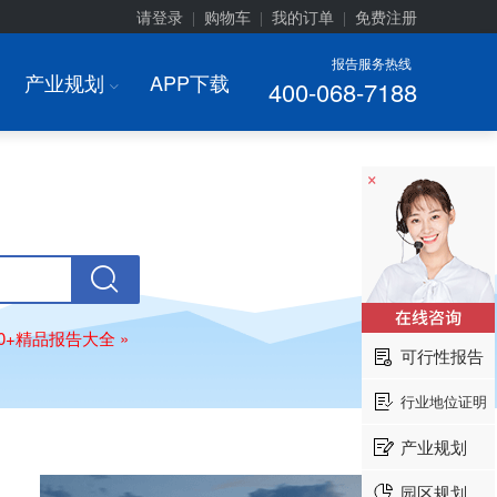
请登录
购物车
我的订单
免费注册
|
|
|
报告服务热线
产业规划
APP下载
400-068-7188
I
×
00+精品报告大全 »
可行性报告
行业地位证明
产业规划
园区规划