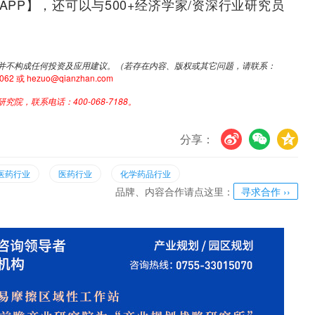
PP】，还可以与500+经济学家/资深行业研究员
并不构成任何投资及应用建议。（若存在内容、版权或其它问题，请联系：
或 hezuo@qianzhan.com
，联系电话：400-068-7188。
分享：
U
V
c
医药行业
医药行业
化学药品行业
品牌、内容合作请点这里：
寻求合作 ››