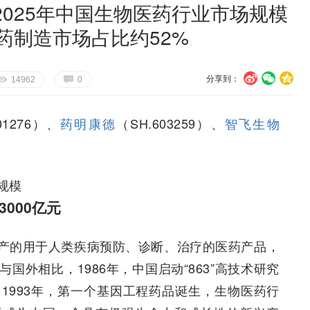
025年中国生物医药行业市场规模
料药制造市场占比约52%
分享到：
U
V
c
E
G
14962
0
01276）、
药明康德
（SH.603259）、
智飞生物
规模
000亿元
产的用于人类疾病预防、诊断、治疗的医药产品，
外相比，1986年，中国启动“863”高技术研究
1993年，第一个基因工程药品诞生，生物医药行