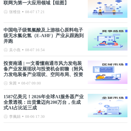
联网为第一大应用领域【组图】
张维佳
08-07 17:21
中国电子级氢氟酸及上游核心原料电子
级无水氟化氢（E-AHF）产业从跟跑到
并跑
吴小燕
08-07 16:54
投资南通 | 一文看懂南通市风力发电装
备产业发展现状与投资机会前瞻（附风
力发电装备产业现状、空间布局、投资
机会分析等）
朱茜
08-07 09:00
1587亿美元！2026年全球AI服务器产业
全景透视：出货量迈向200万台，生成
式AI占比近三成
李佩娟
08-06 17:30