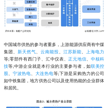
中国城市供热的参与者重多，上游能源供应商有中煤
集团、
新天然气
、
云南能投
、
江苏新能
、
上海电力
等;零部件有西门子、汇中仪表、
正元地信
、
中核科
技
等;中游企业就是本行业的主要参与者，如
联美控
股
、
宁波热电
、
大连热电
等;下游是采购热力的公司
如中铁集团，地方供热公司以及使用热能的企业群体
和居民。