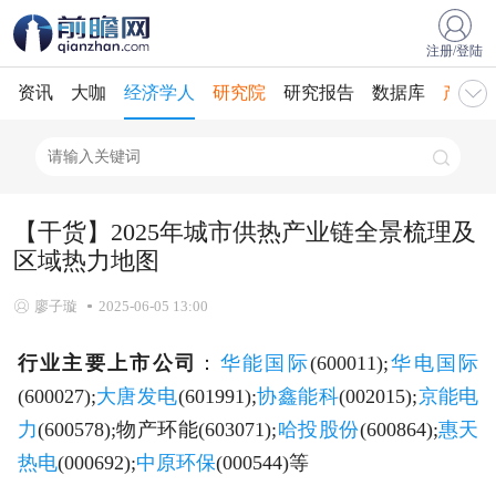
注册/登陆
资讯
大咖
经济学人
研究院
研究报告
数据库
产业规
【干货】2025年城市供热产业链全景梳理及
区域热力地图
廖子璇
2025-06-05 13:00
行业主要上市公司
：
华能国际
(600011);
华电国际
(600027);
大唐发电
(601991);
协鑫能科
(002015);
京能电
力
(600578);物产环能(603071);
哈投股份
(600864);
惠天
热电
(000692);
中原环保
(000544)等