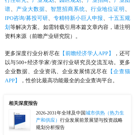
行性研究
、
产业规划
、
园区规划
、
产业招商
、
产业图
谱
、
产业大数据
、
智慧招商系统
、
行业地位证明
、
IPO咨询/募投可研
、
专精特新小巨人申报
、
十五五规
划
等解决方案。如需转载引用本篇文章内容，请注明
资料来源（前瞻产业研究院）。
更多深度行业分析尽在
【前瞻经济学人APP】
，还可
以与500+经济学家/资深行业研究员交流互动。更多
企业数据、企业资讯、企业发展情况尽在
【企查猫
APP】
，性价比最高功能最全的企业查询平台。
相关深度报告
2026-2031年全球及中国
城市供热（热力生
产和供应）
行业发展前景展望与投资战略
规划分析报告