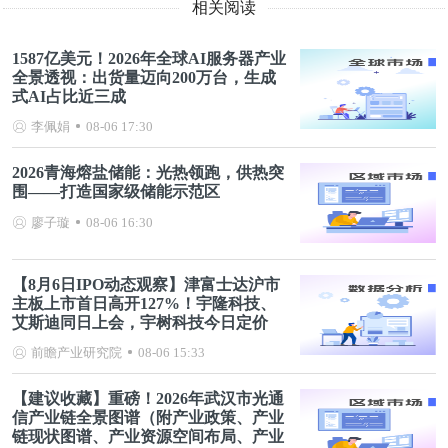
相关阅读
1587亿美元！2026年全球AI服务器产业
全景透视：出货量迈向200万台，生成
式AI占比近三成
李佩娟
08-06 17:30
2026青海熔盐储能：光热领跑，供热突
围——打造国家级储能示范区
廖子璇
08-06 16:30
【8月6日IPO动态观察】津富士达沪市
主板上市首日高开127%！宇隆科技、
艾斯迪同日上会，宇树科技今日定价
前瞻产业研究院
08-06 15:33
【建议收藏】重磅！2026年武汉市光通
信产业链全景图谱（附产业政策、产业
链现状图谱、产业资源空间布局、产业