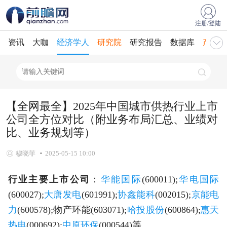
注册/登陆
资讯
大咖
经济学人
研究院
研究报告
数据库
产业规
【全网最全】2025年中国城市供热行业上市
公司全方位对比（附业务布局汇总、业绩对
比、业务规划等）
穆晓菲
2025-05-15 10:00
行业主要上市公司
：
华能国际
(600011);
华电国际
(600027);
大唐发电
(601991);
协鑫能科
(002015);
京能电
力
(600578);物产环能(603071);
哈投股份
(600864);
惠天
热电
(000692);
中原环保
(000544)等