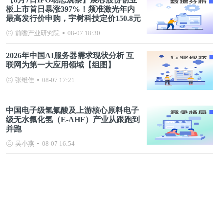
板上市首日暴涨397%！频准激光年内
最高发行价申购，宇树科技定价150.8元
前瞻产业研究院
08-07 18:30
2026年中国AI服务器需求现状分析 互
联网为第一大应用领域【组图】
张维佳
08-07 17:21
中国电子级氢氟酸及上游核心原料电子
级无水氟化氢（E-AHF）产业从跟跑到
并跑
吴小燕
08-07 16:54