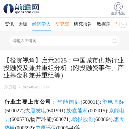
注册/登陆
资讯
大咖
经济学人
研究院
研究报告
数据库
产业规
【投资视角】启示2025：中国城市供热行业
投融资及兼并重组分析（附投融资事件、产
业基金和兼并重组等）
郑晨
2025-05-05 15:00
行业主要上市公司
：
华能国际
(600011);
华电国际
(600027);
大唐发电
(601991);
协鑫能科
(002015);
京能电
力
(600578);物产环能(603071);
哈投股份
(600864);
惠天
热电
(000692);
中原环保
(000544)等