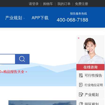
请登录
购物车
我的订单
免费注册
|
|
|
报告服务热线
产业规划
APP下载
400-068-7188
I
×
00+精品报告大全 »
可行性报告
行业地位证明
产业规划
园区规划