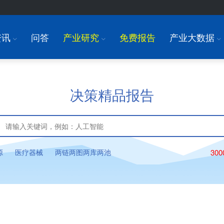
资讯
问答
产业研究
免费报告
产业大数据
I
I
I
决策精品报告
源
医疗器械
两链两图两库两池
30