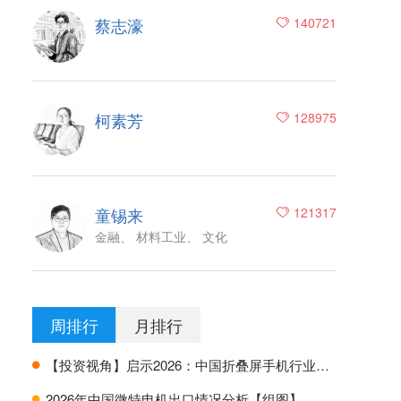
蔡志濠
140721
柯素芳
128975
童锡来
121317
金融、 材料工业、 文化
周排行
月排行
【投资视角】启示2026：中国折叠屏手机行业投融资及兼并重组分析
H
2026年中国微特电机出口情况分析【组图】
H