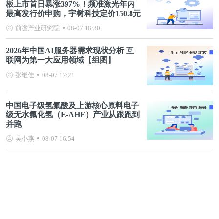
板上市首日暴涨397%！频准激光年内
最高发行价申购，宇树科技定价150.8元
前瞻产业研究院
08-07 18:30
2026年中国AI服务器需求现状分析 互
联网为第一大应用领域【组图】
张维佳
08-07 17:21
中国电子级氢氟酸及上游核心原料电子
级无水氟化氢（E-AHF）产业从跟跑到
并跑
吴小燕
08-07 16:54