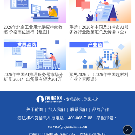
2026年北京工业用地供应持续收
重磅！2026年中国及31省市AI服
缩 价格高位运行【组图】
务器行业政策汇总及解读（全）
2026年中国AI推理服务器市场分
预见2026：《2026年中国超材料
析 到2031年出货量有望达201万
产业全景图谱》
台【组图】
- 发现趋势，预见未来
关于前瞻
|
加入我们
|
联系我们
|
品牌合作
违法和不良信息举报电话：400-068-7188 举报邮箱：
service@qianzhan.com
中国互联网联合辟谣平台
在线反馈/投诉