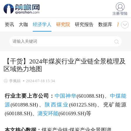
注册/登陆
资讯
大咖
经济学人
研究院
研究报告
数据库
产业规
【干货】2024年煤炭行业产业链全景梳理及
区域热力地图
李佩娟
2024-07-18 15:34
行业主要上市公司：
中国神华
(601088.SH)、
中煤能
源
(601898.SH)、
陕西煤业
(601225.SH)、兖矿能源
(600188.SH)、
潞安环能
(601699.SH)等
本文核心数据：
煤炭产业链;煤炭产业全景图谱