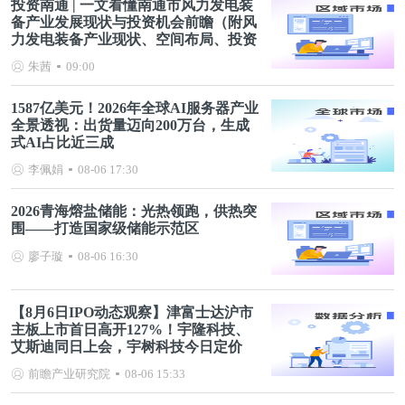
投资南通 | 一文看懂南通市风力发电装
备产业发展现状与投资机会前瞻（附风
力发电装备产业现状、空间布局、投资
机会分析等）
朱茜
09:00
1587亿美元！2026年全球AI服务器产业
全景透视：出货量迈向200万台，生成
式AI占比近三成
李佩娟
08-06 17:30
2026青海熔盐储能：光热领跑，供热突
围——打造国家级储能示范区
廖子璇
08-06 16:30
【8月6日IPO动态观察】津富士达沪市
主板上市首日高开127%！宇隆科技、
艾斯迪同日上会，宇树科技今日定价
前瞻产业研究院
08-06 15:33