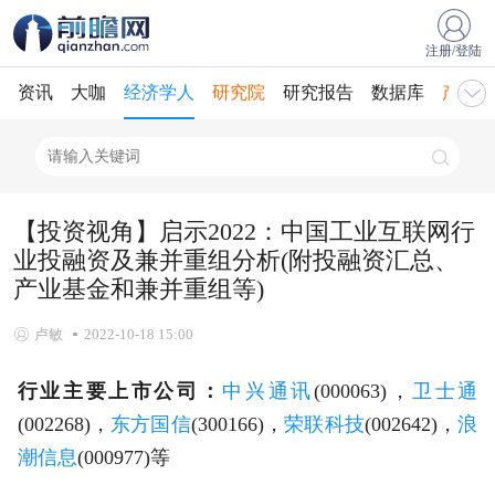
注册/登陆
资讯
大咖
经济学人
研究院
研究报告
数据库
产业规
【投资视角】启示2022：中国工业互联网行
业投融资及兼并重组分析(附投融资汇总、
产业基金和兼并重组等)
卢敏
2022-10-18 15:00
行业主要上市公司：
中兴通讯
(000063)，
卫士通
(002268)，
东方国信
(300166)，
荣联科技
(002642)，
浪
潮信息
(000977)等