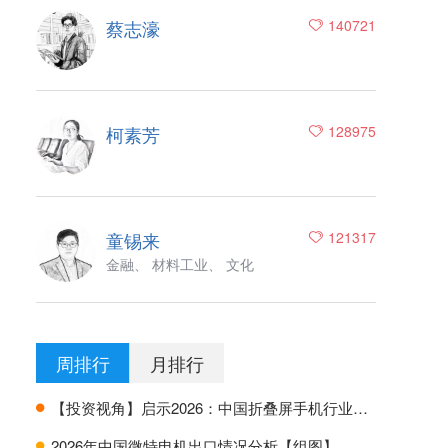
蔡志濠
140721
柯素芳
128975
童锡来
121317
金融、 材料工业、 文化
周排行
月排行
【投资视角】启示2026：中国折叠屏手机行业投融资及兼并重组分析
H
2026年中国微特电机出口情况分析【组图】
H