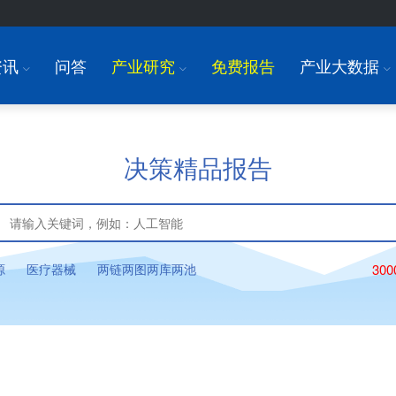
资讯
问答
产业研究
免费报告
产业大数据
I
I
I
决策精品报告
源
医疗器械
两链两图两库两池
30