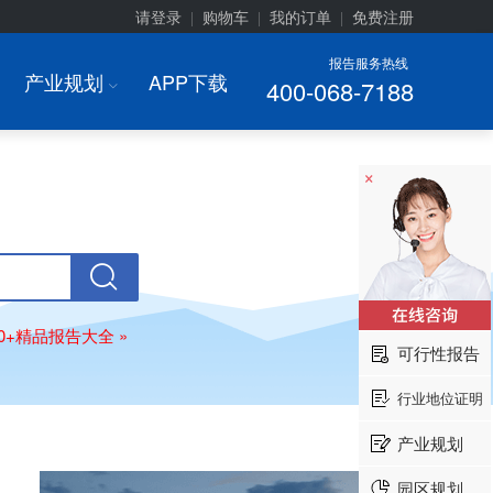
请登录
购物车
我的订单
免费注册
|
|
|
报告服务热线
产业规划
APP下载
400-068-7188
I
×
00+精品报告大全 »
可行性报告
行业地位证明
产业规划
园区规划