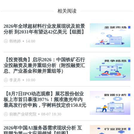
相关阅读
2026年全球超材料行业发展现状及前景
分析 到2031年有望达42亿美元【组图】
韩艳婷
14:00
【投资视角】启示2026：中国铁矿石行
业投融资及兼并重组分析（附投融资汇
总、产业基金和兼并重组等）
李灵卉
10:00
【8月7日IPO动态观察】展芯股份创业
板上市首日暴涨397%！频准激光年内
最高发行价申购，宇树科技定价150.8元
前瞻产业研究院
08-07 18:30
2026年中国AI服务器需求现状分析 互
联网为第一大应用领域【组图】