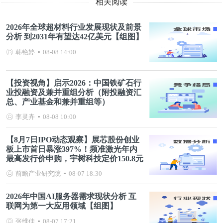
相关阅读
2026年全球超材料行业发展现状及前景
分析 到2031年有望达42亿美元【组图】
韩艳婷
08-08 14:00
【投资视角】启示2026：中国铁矿石行
业投融资及兼并重组分析（附投融资汇
总、产业基金和兼并重组等）
李灵卉
08-08 10:00
【8月7日IPO动态观察】展芯股份创业
板上市首日暴涨397%！频准激光年内
最高发行价申购，宇树科技定价150.8元
前瞻产业研究院
08-07 18:30
2026年中国AI服务器需求现状分析 互
联网为第一大应用领域【组图】
张维佳
08-07 17:21