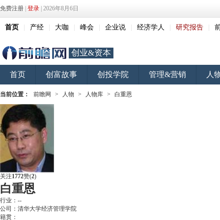
免费注册
|
登录
| 2026年8月6日
首页
|
产经
|
大咖
|
峰会
|
企业说
|
经济学人
|
研究报告
|
创业&资本
首页
创富故事
创投学院
管理&营销
人
当前位置：
前瞻网
>
人物
>
人物库
>
白重恩
关注
1772
赞
(
2
)
白重恩
行业：
--
公司：
清华大学经济管理学院
籍贯：