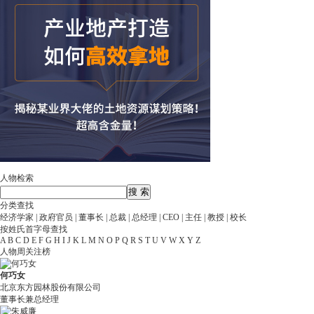
人物检索
分类查找
经济学家
|
政府官员
|
董事长
|
总裁
|
总经理
|
CEO
|
主任
|
教授
|
校长
按姓氏首字母查找
A
B
C
D
E
F
G
H
I
J
K
L
M
N
O
P
Q
R
S
T
U
V
W
X
Y
Z
人物周关注榜
何巧女
北京东方园林股份有限公司
董事长兼总经理