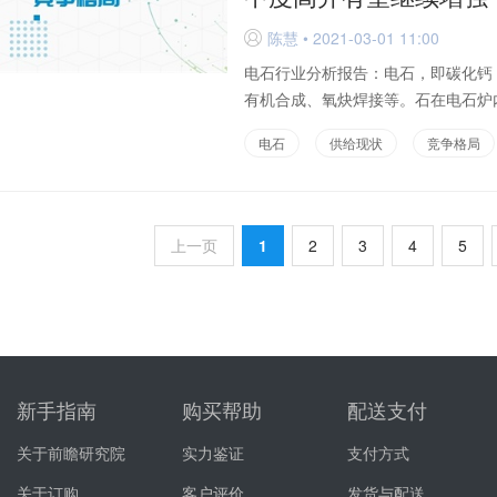
陈慧 • 2021-03-01 11:00
D
电石行业分析报告：电石，即碳化钙
有机合成、氧炔焊接等。石在电石炉内
电石
供给现状
竞争格局
上一页
1
2
3
4
5
新手指南
购买帮助
配送支付
关于前瞻研究院
实力鉴证
支付方式
关于订购
客户评价
发货与配送