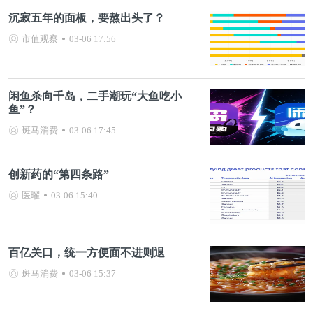
沉寂五年的面板，要熬出头了？
市值观察
03-06 17:56
闲鱼杀向千岛，二手潮玩“大鱼吃小
鱼”？
斑马消费
03-06 17:45
创新药的“第四条路”
医曜
03-06 15:40
百亿关口，统一方便面不进则退
斑马消费
03-06 15:37