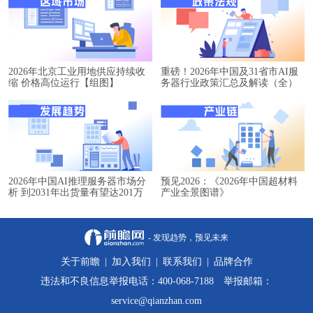
2026年北京工业用地供应持续收
重磅！2026年中国及31省市AI服
缩 价格高位运行【组图】
务器行业政策汇总及解读（全）
2026年中国AI推理服务器市场分
预见2026：《2026年中国超材料
析 到2031年出货量有望达201万
产业全景图谱》
台【组图】
- 发现趋势，预见未来
关于前瞻
|
加入我们
|
联系我们
|
品牌合作
违法和不良信息举报电话：400-068-7188 举报邮箱：
service@qianzhan.com