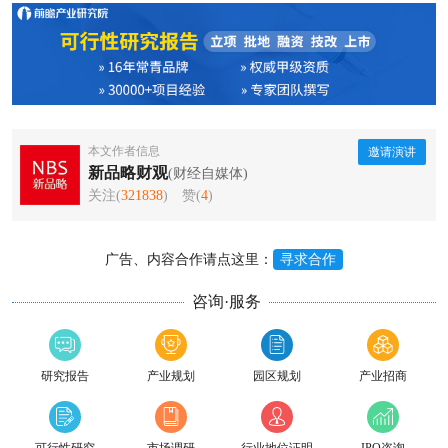
本文作者信息
邀请演讲
新品略财观
(财经自媒体)
关注(
321838
)
赞(
4
)
广告、内容合作请点这里：
寻求合作
咨询·服务
研究报告
产业规划
园区规划
产业招商
可行性研究
市场调研
行业地位证明
IPO咨询