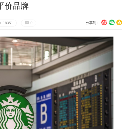
平价品牌
分享到：
U
V
c
E
G
18351
0