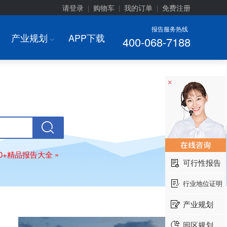
请登录
购物车
我的订单
免费注册
|
|
|
报告服务热线
产业规划
APP下载
400-068-7188
I
×
00+精品报告大全 »
可行性报告
行业地位证明
产业规划
园区规划