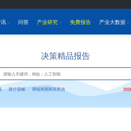
资讯
问答
产业研究
免费报告
产业大数据
I
I
I
决策精品报告
源
医疗器械
两链两图两库两池
30