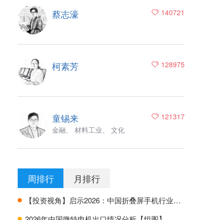
蔡志濠
140721
柯素芳
128975
童锡来
121317
金融、 材料工业、 文化
周排行
月排行
【投资视角】启示2026：中国折叠屏手机行业投融资及兼并重组分析
H
2026年中国微特电机出口情况分析【组图】
H