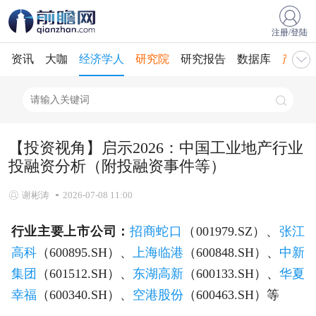
注册/登陆
资讯
大咖
经济学人
研究院
研究报告
数据库
产业规
【投资视角】启示2026：中国工业地产行业
投融资分析（附投融资事件等）
谢彬涛
2026-07-08 11:00
行业主要上市公司：
招商蛇口
（001979.SZ）、
张江
高科
（600895.SH）、
上海临港
（600848.SH）、
中新
集团
（601512.SH）、
东湖高新
（600133.SH）、
华夏
幸福
（600340.SH）、
空港股份
（600463.SH）等