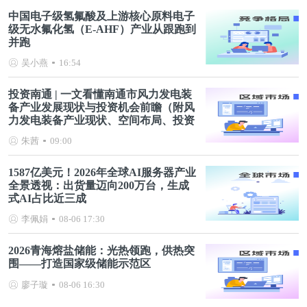
中国电子级氢氟酸及上游核心原料电子
级无水氟化氢（E-AHF）产业从跟跑到
并跑
吴小燕
16:54
投资南通 | 一文看懂南通市风力发电装
备产业发展现状与投资机会前瞻（附风
力发电装备产业现状、空间布局、投资
机会分析等）
朱茜
09:00
1587亿美元！2026年全球AI服务器产业
全景透视：出货量迈向200万台，生成
式AI占比近三成
李佩娟
08-06 17:30
2026青海熔盐储能：光热领跑，供热突
围——打造国家级储能示范区
廖子璇
08-06 16:30