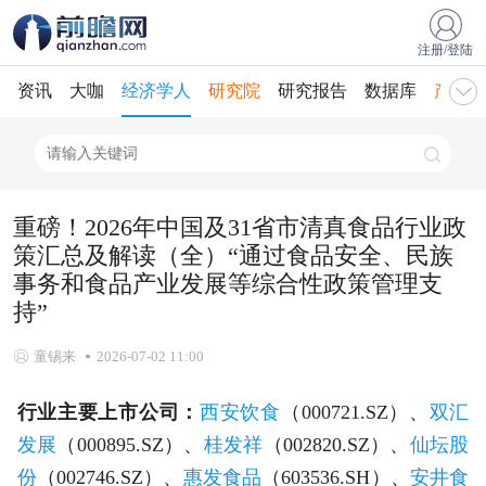
注册/登陆
资讯
大咖
经济学人
研究院
研究报告
数据库
产业规
重磅！2026年中国及31省市清真食品行业政
策汇总及解读（全）“通过食品安全、民族
事务和食品产业发展等综合性政策管理支
持”
童锡来
2026-07-02 11:00
行业主要上市公司：
西安饮食
（000721.SZ）、
双汇
发展
（000895.SZ）、
桂发祥
（002820.SZ）、
仙坛股
份
（002746.SZ）、
惠发食品
（603536.SH）、
安井食