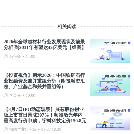
相关阅读
2026年全球超材料行业发展现状及前景
分析 到2031年有望达42亿美元【组图】
韩艳婷
14:00
【投资视角】启示2026：中国铁矿石行
业投融资及兼并重组分析（附投融资汇
总、产业基金和兼并重组等）
李灵卉
10:00
【8月7日IPO动态观察】展芯股份创业
板上市首日暴涨397%！频准激光年内
最高发行价申购，宇树科技定价150.8元
前瞻产业研究院
08-07 18:30