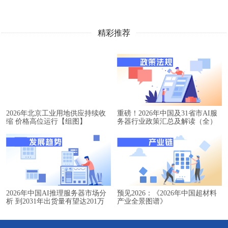
精彩推荐
2026年北京工业用地供应持续收
重磅！2026年中国及31省市AI服
缩 价格高位运行【组图】
务器行业政策汇总及解读（全）
2026年中国AI推理服务器市场分
预见2026：《2026年中国超材料
析 到2031年出货量有望达201万
产业全景图谱》
台【组图】