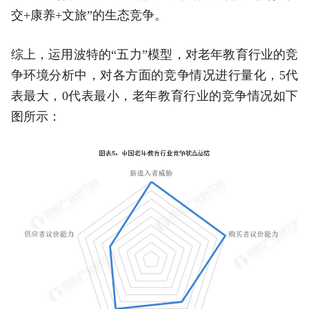
交+康养+文旅”的生态竞争。
综上，运用波特的“五力”模型，对老年教育行业的竞
争环境分析中，对各方面的竞争情况进行量化，5代
表最大，0代表最小，老年教育行业的竞争情况如下
图所示：