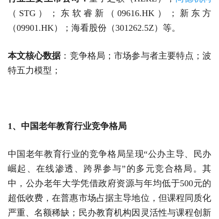
（STG）；东软睿新（09616.HK）；新东方
（09901.HK）；海看股份（301262.5Z）等。
本文核心数据
：竞争格局；市场参与者主要特点；波
特五力模型；
1
、中国老年教育行业竞争格局
中国老年教育行业的竞争格局呈现“公办主导、民办
崛起、在线渗透、跨界参与”的多元竞合格局。其
中，公办老年大学凭借政府资源与年均低于500元的
超低收费，在普惠市场占据主导地位，但课程同质化
严重、名额稀缺；民办教育机构因灵活性与课程创新