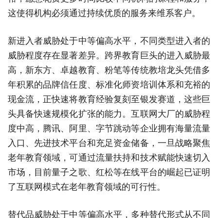
这使得机构必须通过持续优质的服务来维系客户。
新进入者威胁处于中等偏高水平，不同类型进入者的
威胁程度存在显著差异。跨界教育巨头的进入威胁最
高，新东方、卓越教育、粉笔等传统教培龙头凭借多
年积累的品牌信任度、标准化师资培训体系和充裕的
现金流，正快速将教育经验复刻至银发赛道，这些巨
头具备快速规模化扩张的能力。互联网大厂的威胁程
度中高，腾讯、阿里、字节跳动等企业拥有海量流量
入口、先进技术平台和充足资金储备，一旦战略聚焦
老年教育领域，可通过流量扶持和技术赋能快速切入
市场，目前量子之歌、红松等在线平台的崛起已证明
了互联网模式在老年教育领域的可行性。
替代品威胁处于中等偏高水平，多种替代形式从不同