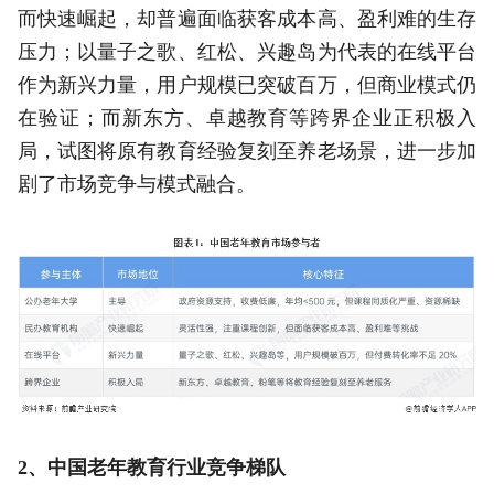
而快速崛起，却普遍面临获客成本高、盈利难的生存
压力；以量子之歌、红松、兴趣岛为代表的在线平台
作为新兴力量，用户规模已突破百万，但商业模式仍
在验证；而新东方、卓越教育等跨界企业正积极入
局，试图将原有教育经验复刻至养老场景，进一步加
剧了市场竞争与模式融合。
2
、中国老年教育行业竞争梯队