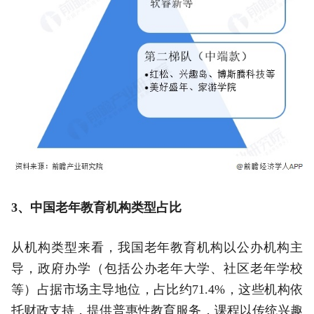
3
、中国老年教育机构类型占比
从机构类型来看，我国老年教育机构以公办机构主
导，政府办学（包括公办老年大学、社区老年学校
等）占据市场主导地位，占比约71.4%，这些机构依
托财政支持，提供普惠性教育服务，课程以传统兴趣