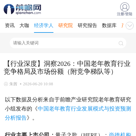
注册/登陆
资讯
大咖
经济学人
研究院
研究报告
数据库
产业规
【行业深度】洞察2026：中国老年教育行业
竞争格局及市场份额（附竞争梯队等）
朱茜
2026-06-20 10:08
以下数据及分析来自于前瞻产业研究院老年教育研究
小组发布的《
中国老年教育行业发展模式与投资预测
分析报告
》。
行业主要上市公司：
量子之歌（HERE）；
尚德机构