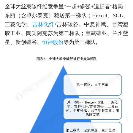
全球大丝束碳纤维竞争呈“一超+多强+追赶者”格局：
东丽（含卓尔泰克）稳居第一梯队；Hexcel、SGL、
三菱化学、
吉林化纤
/吉林碳谷、中复神鹰、台湾塑
胶工业、陶氏阿克苏为第二梯队；宝武碳业、兰州蓝
星、新创碳谷、
恒神股份
等为第三梯队。