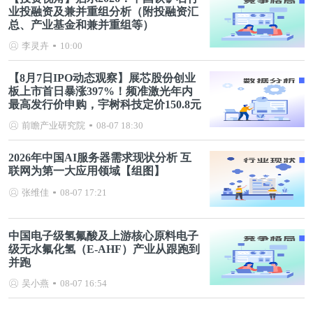
业投融资及兼并重组分析（附投融资汇
总、产业基金和兼并重组等）
李灵卉
10:00
【8月7日IPO动态观察】展芯股份创业
板上市首日暴涨397%！频准激光年内
最高发行价申购，宇树科技定价150.8元
前瞻产业研究院
08-07 18:30
2026年中国AI服务器需求现状分析 互
联网为第一大应用领域【组图】
张维佳
08-07 17:21
中国电子级氢氟酸及上游核心原料电子
级无水氟化氢（E-AHF）产业从跟跑到
并跑
吴小燕
08-07 16:54