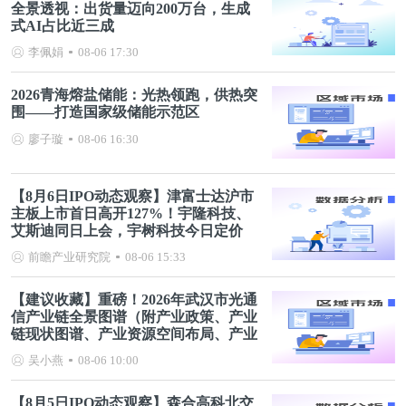
全景透视：出货量迈向200万台，生成
式AI占比近三成
李佩娟
08-06 17:30
2026青海熔盐储能：光热领跑，供热突
围——打造国家级储能示范区
廖子璇
08-06 16:30
【8月6日IPO动态观察】津富士达沪市
主板上市首日高开127%！宇隆科技、
艾斯迪同日上会，宇树科技今日定价
前瞻产业研究院
08-06 15:33
【建议收藏】重磅！2026年武汉市光通
信产业链全景图谱（附产业政策、产业
链现状图谱、产业资源空间布局、产业
链发展规划）
吴小燕
08-06 10:00
【8月5日IPO动态观察】森合高科北交