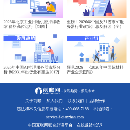
2026年北京工业用地供应持续收
重磅！2026年中国及31省市AI服
缩 价格高位运行【组图】
务器行业政策汇总及解读（全）
2026年中国AI推理服务器市场分
预见2026：《2026年中国超材料
析 到2031年出货量有望达201万
产业全景图谱》
台【组图】
- 发现趋势，预见未来
关于前瞻
|
加入我们
|
联系我们
|
品牌合作
违法和不良信息举报电话：400-068-7188 举报邮箱：
service@qianzhan.com
中国互联网联合辟谣平台
在线反馈/投诉