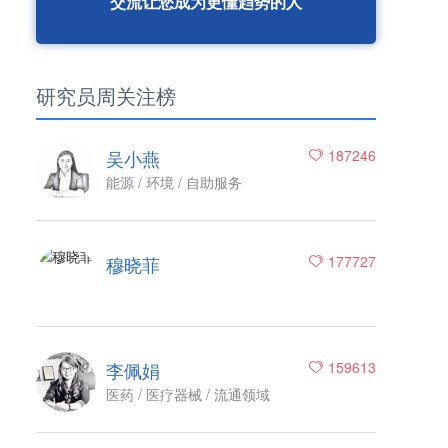
交流让您成为更懂趋势的人
研究员周关注榜
吴小燕
187246
能源 / 环境 / 自助服务
穆晓菲
177727
李佩娟
159613
医药 / 医疗器械 / 流通领域