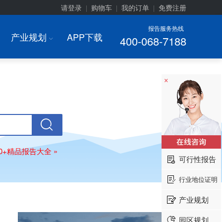
请登录
购物车
我的订单
免费注册
|
|
|
报告服务热线
产业规划
APP下载
400-068-7188
I
×
00+精品报告大全 »
可行性报告
行业地位证明
产业规划
园区规划