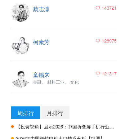
蔡志濠
140721
柯素芳
128975
童锡来
121317
金融、 材料工业、 文化
周排行
月排行
【投资视角】启示2026：中国折叠屏手机行业投融资及兼并重组分析
H
2026年中国微特电机出口情况分析【组图】
H