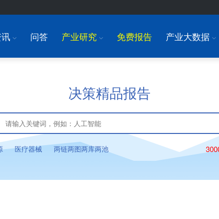
资讯
问答
产业研究
免费报告
产业大数据
I
I
I
决策精品报告
源
医疗器械
两链两图两库两池
30