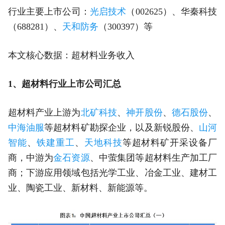
行业主要上市公司：
光启技术
（002625）、华秦科技
（688281）、
天和防务
（300397）等
本文核心数据：超材料业务收入
1、超材料行业上市公司汇总
超材料产业上游为
北矿科技
、
神开股份
、
德石股份
、
中海油服
等超材料矿勘探企业，以及新锐股份、
山河
智能
、
铁建重工
、
天地科技
等超材料矿开采设备厂
商，中游为
金石资源
、中萤集团等超材料生产加工厂
商；下游应用领域包括光学工业、冶金工业、建材工
业、陶瓷工业、新材料、新能源等。