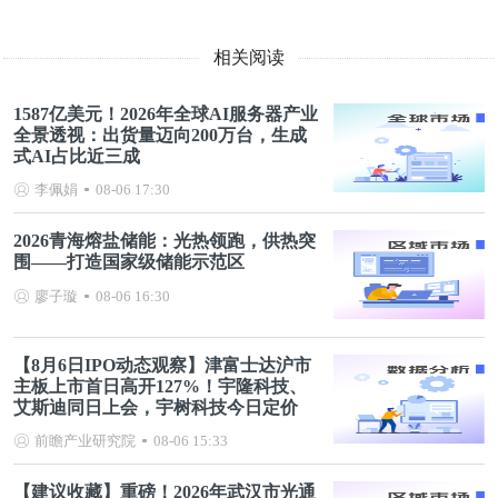
相关阅读
1587亿美元！2026年全球AI服务器产业
全景透视：出货量迈向200万台，生成
式AI占比近三成
李佩娟
08-06 17:30
2026青海熔盐储能：光热领跑，供热突
围——打造国家级储能示范区
廖子璇
08-06 16:30
【8月6日IPO动态观察】津富士达沪市
主板上市首日高开127%！宇隆科技、
艾斯迪同日上会，宇树科技今日定价
前瞻产业研究院
08-06 15:33
【建议收藏】重磅！2026年武汉市光通