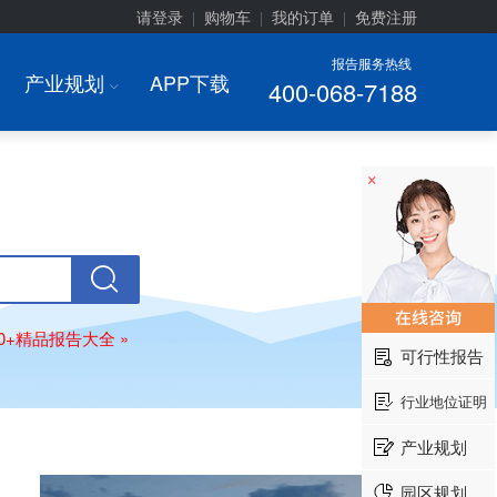
请登录
购物车
我的订单
免费注册
|
|
|
报告服务热线
产业规划
APP下载
400-068-7188
I
×
00+精品报告大全 »
可行性报告
行业地位证明
产业规划
园区规划