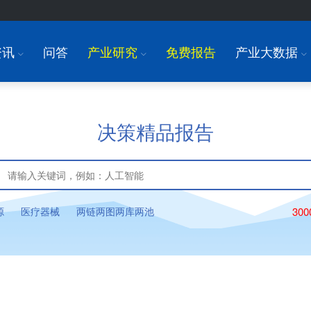
资讯
问答
产业研究
免费报告
产业大数据
I
I
I
决策精品报告
源
医疗器械
两链两图两库两池
30