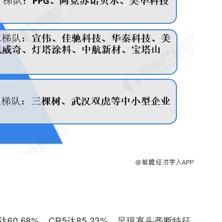
0.68%，CR5达85.33%，呈现寡头垄断特征。