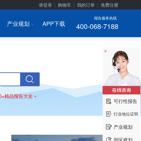
请登录
购物车
我的订单
免费注册
|
|
|
报告服务热线
产业规划
APP下载
400-068-7188
I
×
00+精品报告大全 »
可行性报告
行业地位证明
产业规划
园区规划