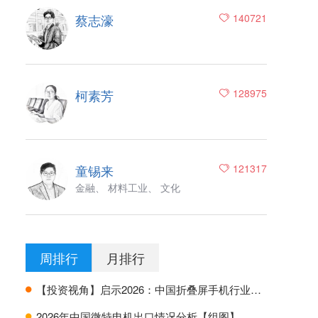
蔡志濠
140721
柯素芳
128975
童锡来
121317
金融、 材料工业、 文化
周排行
月排行
【投资视角】启示2026：中国折叠屏手机行业投融资及兼并重组分析
H
2026年中国微特电机出口情况分析【组图】
H