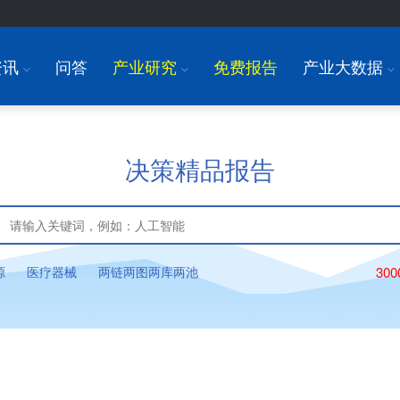
资讯
问答
产业研究
免费报告
产业大数据
I
I
I
决策精品报告
源
医疗器械
两链两图两库两池
30